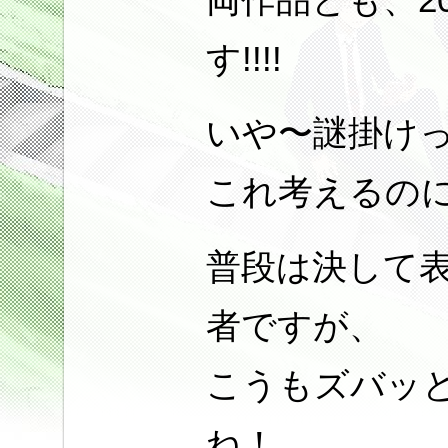
す!!!!
いや〜謎掛け
これ考えるの
普段は決して
者ですが、
こうもズバッ
ね！