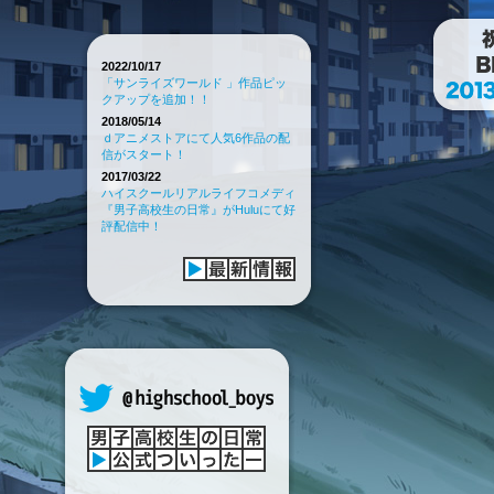
2022/10/17
「サンライズワールド 」作品ピッ
クアップを追加！！
2018/05/14
ｄアニメストアにて人気6作品の配
信がスタート！
2017/03/22
ハイスクールリアルライフコメディ
『男子高校生の日常』がHuluにて好
評配信中！